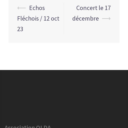
Navigation
⟵
Echos
Concert le 17
d’article
Fléchois / 12 oct
décembre
⟶
23
Association OLDA