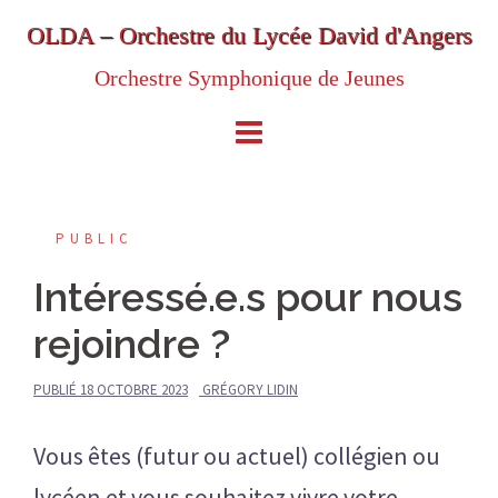
Aller
OLDA – Orchestre du Lycée David d'Angers
au
Orchestre Symphonique de Jeunes
contenu
PUBLIC
Intéressé.e.s pour nous
rejoindre ?
PUBLIÉ
18 OCTOBRE 2023
GRÉGORY LIDIN
Vous êtes (futur ou actuel) collégien ou
lycéen et vous souhaitez vivre votre